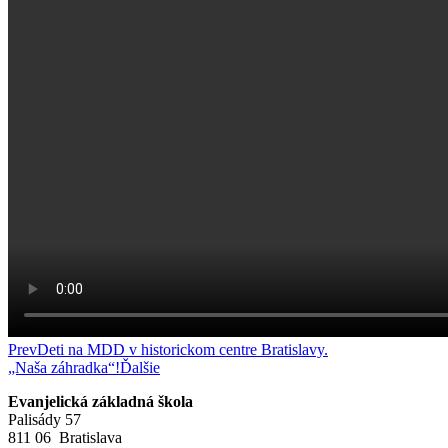
Prev
Deti na MDD v historickom centre Bratislavy.
„Naša záhradka“!
Ďalšie
Evanjelická základná škola
Palisády 57
811 06 Bratislava