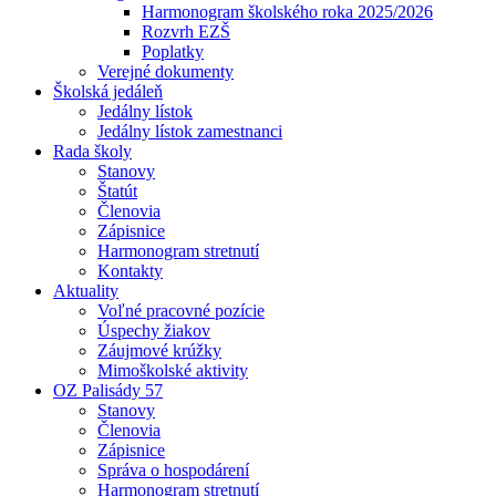
Harmonogram školského roka 2025/2026
Rozvrh EZŠ
Poplatky
Verejné dokumenty
Školská jedáleň
Jedálny lístok
Jedálny lístok zamestnanci
Rada školy
Stanovy
Štatút
Členovia
Zápisnice
Harmonogram stretnutí
Kontakty
Aktuality
Voľné pracovné pozície
Úspechy žiakov
Záujmové krúžky
Mimoškolské aktivity
OZ Palisády 57
Stanovy
Členovia
Zápisnice
Správa o hospodárení
Harmonogram stretnutí