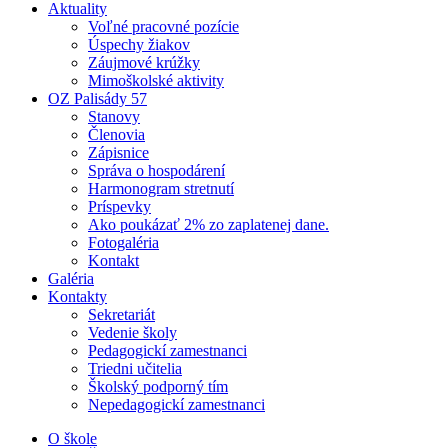
Aktuality
Voľné pracovné pozície
Úspechy žiakov
Záujmové krúžky
Mimoškolské aktivity
OZ Palisády 57
Stanovy
Členovia
Zápisnice
Správa o hospodárení
Harmonogram stretnutí
Príspevky
Ako poukázať 2% zo zaplatenej dane.
Fotogaléria
Kontakt
Galéria
Kontakty
Sekretariát
Vedenie školy
Pedagogickí zamestnanci
Triedni učitelia
Školský podporný tím
Nepedagogickí zamestnanci
O škole