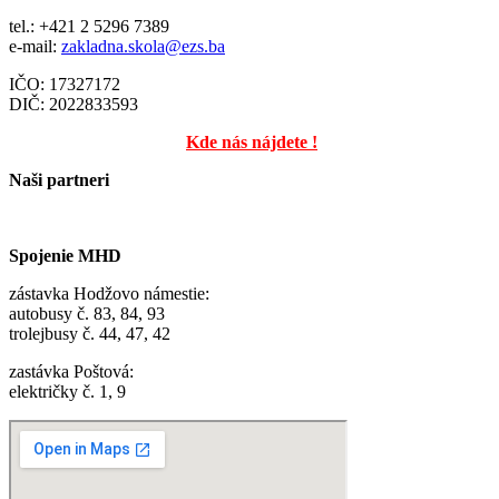
tel.: +421 2 5296 7389
e-mail:
zakladna.skola@ezs.ba
IČO: 17327172
DIČ: 2022833593
Kde nás nájdete !
Naši partneri
Spojenie MHD
zástavka Hodžovo námestie:
autobusy č. 83, 84, 93
trolejbusy č. 44, 47, 42
zastávka Poštová:
električky č. 1, 9