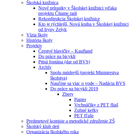
Školská knižnica
Nové prírastky v Školskej knižnici vďaka
projektu Čítame radi
Rekonštrukcia Školskej knižnice
Kto je rýchlejší, Nová kniha v Školskej knižnici
od Iryny Zelyk
Vízia školy
História školy
Projekty
Čerstvé hlavičky – Kaufland
Do práce na bicykli
Pitná fontána (dar od BVS)
Archív
Spolu múdrejší (projekt Ministerstva
školstva)
Naučme sa viac o vode – Nadácia BVS
Do práce na bicykli 2019
Zbery
Papier
Vrchnáčiky z PET fliaš
Zubné kefky
PET fľaše
Predmetové komisie a metodické združenie ZŠ
Školský klub detí
Organizácia školského roka