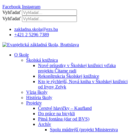
Facebook
Instagram
Vyhľadať
Vyhľadať
zakladna.skola@ezs.ba
+421 2 5296 7389
O škole
Školská knižnica
Nové prírastky v Školskej knižnici vďaka
projektu Čítame radi
Rekonštrukcia Školskej knižnice
Kto je rýchlejší, Nová kniha v Školskej knižnici
od Iryny Zelyk
Vízia školy
História školy
Projekty
Čerstvé hlavičky – Kaufland
Do práce na bicykli
Pitná fontána (dar od BVS)
Archív
Spolu múdrejší (projekt Ministerstva