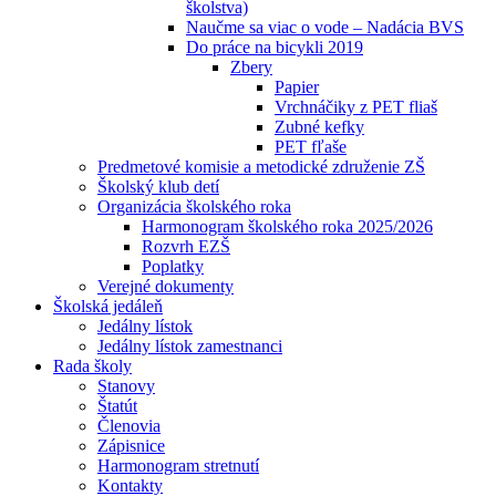
školstva)
Naučme sa viac o vode – Nadácia BVS
Do práce na bicykli 2019
Zbery
Papier
Vrchnáčiky z PET fliaš
Zubné kefky
PET fľaše
Predmetové komisie a metodické združenie ZŠ
Školský klub detí
Organizácia školského roka
Harmonogram školského roka 2025/2026
Rozvrh EZŠ
Poplatky
Verejné dokumenty
Školská jedáleň
Jedálny lístok
Jedálny lístok zamestnanci
Rada školy
Stanovy
Štatút
Členovia
Zápisnice
Harmonogram stretnutí
Kontakty