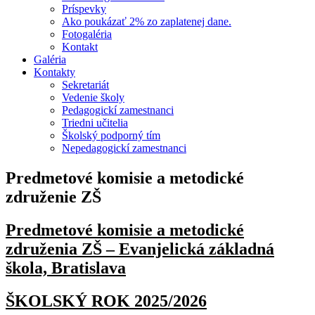
Príspevky
Ako poukázať 2% zo zaplatenej dane.
Fotogaléria
Kontakt
Galéria
Kontakty
Sekretariát
Vedenie školy
Pedagogickí zamestnanci
Triedni učitelia
Školský podporný tím
Nepedagogickí zamestnanci
Predmetové komisie a metodické
združenie ZŠ
Predmetové komisie a metodické
združenia ZŠ – Evanjelická základná
škola, Bratislava
ŠKOLSKÝ ROK 2025/2026