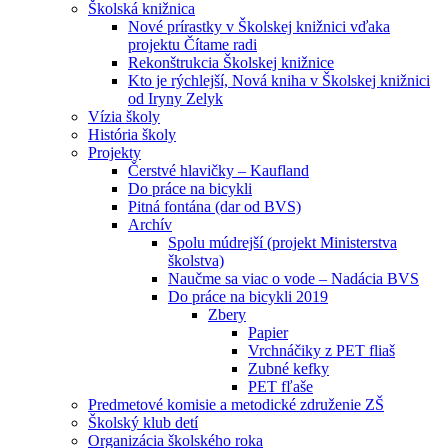
Školská knižnica
Nové prírastky v Školskej knižnici vďaka
projektu Čítame radi
Rekonštrukcia Školskej knižnice
Kto je rýchlejší, Nová kniha v Školskej knižnici
od Iryny Zelyk
Vízia školy
História školy
Projekty
Čerstvé hlavičky – Kaufland
Do práce na bicykli
Pitná fontána (dar od BVS)
Archív
Spolu múdrejší (projekt Ministerstva
školstva)
Naučme sa viac o vode – Nadácia BVS
Do práce na bicykli 2019
Zbery
Papier
Vrchnáčiky z PET fliaš
Zubné kefky
PET fľaše
Predmetové komisie a metodické združenie ZŠ
Školský klub detí
Organizácia školského roka