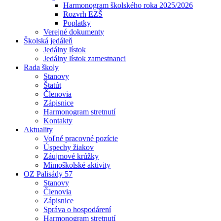
Harmonogram školského roka 2025/2026
Rozvrh EZŠ
Poplatky
Verejné dokumenty
Školská jedáleň
Jedálny lístok
Jedálny lístok zamestnanci
Rada školy
Stanovy
Štatút
Členovia
Zápisnice
Harmonogram stretnutí
Kontakty
Aktuality
Voľné pracovné pozície
Úspechy žiakov
Záujmové krúžky
Mimoškolské aktivity
OZ Palisády 57
Stanovy
Členovia
Zápisnice
Správa o hospodárení
Harmonogram stretnutí