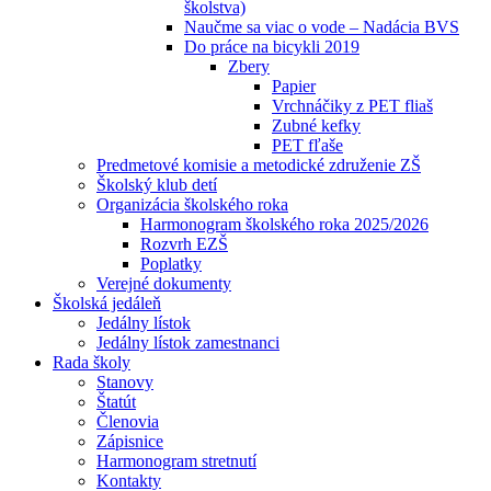
školstva)
Naučme sa viac o vode – Nadácia BVS
Do práce na bicykli 2019
Zbery
Papier
Vrchnáčiky z PET fliaš
Zubné kefky
PET fľaše
Predmetové komisie a metodické združenie ZŠ
Školský klub detí
Organizácia školského roka
Harmonogram školského roka 2025/2026
Rozvrh EZŠ
Poplatky
Verejné dokumenty
Školská jedáleň
Jedálny lístok
Jedálny lístok zamestnanci
Rada školy
Stanovy
Štatút
Členovia
Zápisnice
Harmonogram stretnutí
Kontakty