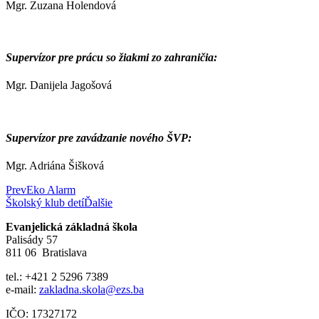
Mgr. Zuzana Holendová
Supervízor pre prácu so žiakmi zo zahraničia:
Mgr. Danijela Jagošová
Supervízor pre zavádzanie nového ŠVP:
Mgr. Adriána Šišková
Prev
Eko Alarm
Školský klub detí
Ďalšie
Evanjelická základná škola
Palisády 57
811 06 Bratislava
tel.: +421 2 5296 7389
e-mail:
zakladna.skola@ezs.ba
IČO: 17327172