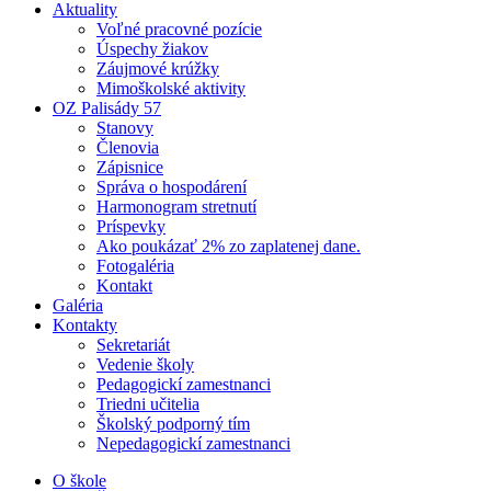
Aktuality
Voľné pracovné pozície
Úspechy žiakov
Záujmové krúžky
Mimoškolské aktivity
OZ Palisády 57
Stanovy
Členovia
Zápisnice
Správa o hospodárení
Harmonogram stretnutí
Príspevky
Ako poukázať 2% zo zaplatenej dane.
Fotogaléria
Kontakt
Galéria
Kontakty
Sekretariát
Vedenie školy
Pedagogickí zamestnanci
Triedni učitelia
Školský podporný tím
Nepedagogickí zamestnanci
O škole