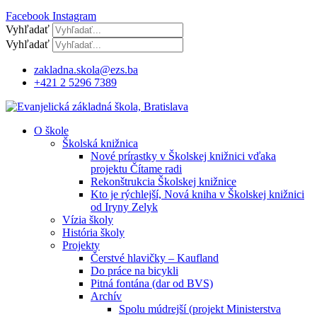
Facebook
Instagram
Vyhľadať
Vyhľadať
zakladna.skola@ezs.ba
+421 2 5296 7389
O škole
Školská knižnica
Nové prírastky v Školskej knižnici vďaka
projektu Čítame radi
Rekonštrukcia Školskej knižnice
Kto je rýchlejší, Nová kniha v Školskej knižnici
od Iryny Zelyk
Vízia školy
História školy
Projekty
Čerstvé hlavičky – Kaufland
Do práce na bicykli
Pitná fontána (dar od BVS)
Archív
Spolu múdrejší (projekt Ministerstva