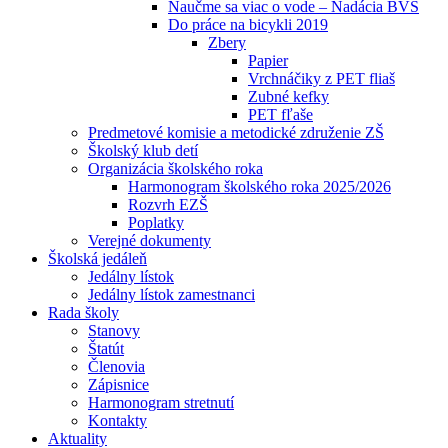
Naučme sa viac o vode – Nadácia BVS
Do práce na bicykli 2019
Zbery
Papier
Vrchnáčiky z PET fliaš
Zubné kefky
PET fľaše
Predmetové komisie a metodické združenie ZŠ
Školský klub detí
Organizácia školského roka
Harmonogram školského roka 2025/2026
Rozvrh EZŠ
Poplatky
Verejné dokumenty
Školská jedáleň
Jedálny lístok
Jedálny lístok zamestnanci
Rada školy
Stanovy
Štatút
Členovia
Zápisnice
Harmonogram stretnutí
Kontakty
Aktuality