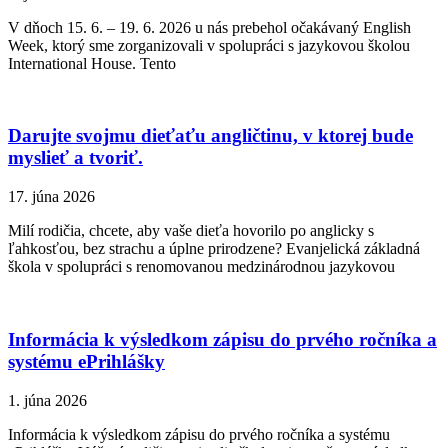
V dňoch 15. 6. – 19. 6. 2026 u nás prebehol očakávaný English
Week, ktorý sme zorganizovali v spolupráci s jazykovou školou
International House. Tento
Darujte svojmu dieťaťu angličtinu, v ktorej bude
myslieť a tvoriť.
17. júna 2026
Milí rodičia, chcete, aby vaše dieťa hovorilo po anglicky s
ľahkosťou, bez strachu a úplne prirodzene? Evanjelická základná
škola v spolupráci s renomovanou medzinárodnou jazykovou
Informácia k výsledkom zápisu do prvého ročníka a
systému ePrihlášky
1. júna 2026
Informácia k výsledkom zápisu do prvého ročníka a systému