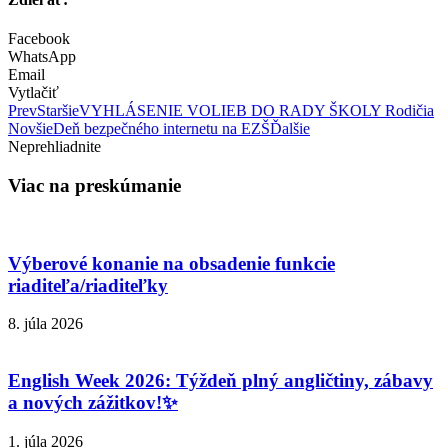
Facebook
WhatsApp
Email
Vytlačiť
Prev
Staršie
VYHLÁSENIE VOLIEB DO RADY ŠKOLY Rodičia
Novšie
Deň bezpečného internetu na EZŠ
Ďalšie
Neprehliadnite
Viac na preskúmanie
Výberové konanie na obsadenie funkcie
riaditeľa/riaditeľky
8. júla 2026
English Week 2026: Týždeň plný angličtiny, zábavy
a nových zážitkov!✨
1. júla 2026