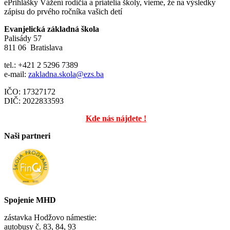
ePrihlášky Vážení rodičia a priatelia školy, vieme, že na výsledky
zápisu do prvého ročníka vašich detí
Evanjelická základná škola
Palisády 57
811 06 Bratislava
tel.: +421 2 5296 7389
e-mail:
zakladna.skola@ezs.ba
IČO: 17327172
DIČ: 2022833593
Kde nás nájdete !
Naši partneri
Spojenie MHD
zástavka Hodžovo námestie:
autobusy č. 83, 84, 93