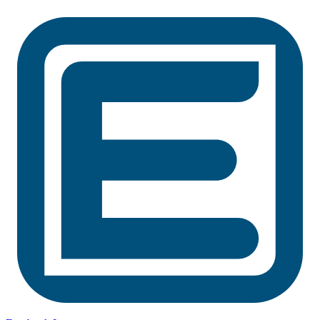
Preskočiť
na
obsah