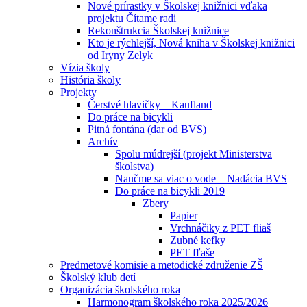
Nové prírastky v Školskej knižnici vďaka
projektu Čítame radi
Rekonštrukcia Školskej knižnice
Kto je rýchlejší, Nová kniha v Školskej knižnici
od Iryny Zelyk
Vízia školy
História školy
Projekty
Čerstvé hlavičky – Kaufland
Do práce na bicykli
Pitná fontána (dar od BVS)
Archív
Spolu múdrejší (projekt Ministerstva
školstva)
Naučme sa viac o vode – Nadácia BVS
Do práce na bicykli 2019
Zbery
Papier
Vrchnáčiky z PET fliaš
Zubné kefky
PET fľaše
Predmetové komisie a metodické združenie ZŠ
Školský klub detí
Organizácia školského roka
Harmonogram školského roka 2025/2026