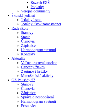
Rozvrh EZŠ
Poplatky
Verejné dokumenty
Školská jedáleň
Jedálny lístok
Jedálny lístok zamestnanci
Rada školy
Stanovy
Štatút
Členovia
Zápisnice
Harmonogram stretnutí
Kontakty
Aktuality
Voľné pracovné pozície
Úspechy žiakov
Záujmové krúžky
Mimoškolské aktivity
OZ Palisády 57
Stanovy
Členovia
Zápisnice
Správa o hospodárení
Harmonogram stretnutí
Príspevky