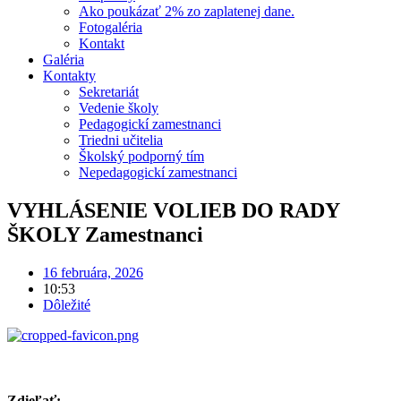
Ako poukázať 2% zo zaplatenej dane.
Fotogaléria
Kontakt
Galéria
Kontakty
Sekretariát
Vedenie školy
Pedagogickí zamestnanci
Triedni učitelia
Školský podporný tím
Nepedagogickí zamestnanci
VYHLÁSENIE VOLIEB DO RADY
ŠKOLY Zamestnanci
16 februára, 2026
10:53
Dôležité
Zdieľať: