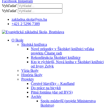
Facebook
Instagram
Vyhľadať
Vyhľadať
zakladna.skola@ezs.ba
+421 2 5296 7389
O škole
Školská knižnica
Nové prírastky v Školskej knižnici vďaka
projektu Čítame radi
Rekonštrukcia Školskej knižnice
Kto je rýchlejší, Nová kniha v Školskej knižnici
od Iryny Zelyk
Vízia školy
História školy
Projekty
Čerstvé hlavičky – Kaufland
Do práce na bicykli
Pitná fontána (dar od BVS)
Archív
Spolu múdrejší (projekt Ministerstva
školstva)