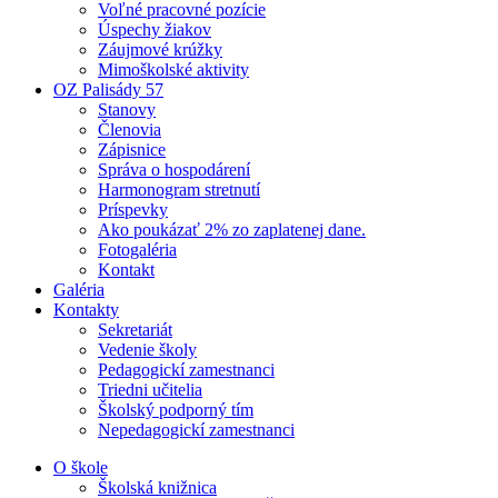
Voľné pracovné pozície
Úspechy žiakov
Záujmové krúžky
Mimoškolské aktivity
OZ Palisády 57
Stanovy
Členovia
Zápisnice
Správa o hospodárení
Harmonogram stretnutí
Príspevky
Ako poukázať 2% zo zaplatenej dane.
Fotogaléria
Kontakt
Galéria
Kontakty
Sekretariát
Vedenie školy
Pedagogickí zamestnanci
Triedni učitelia
Školský podporný tím
Nepedagogickí zamestnanci
O škole
Školská knižnica