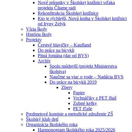
Nové prírastky v Školskej knižnici vďaka
projektu Čítame radi
Rekonštrukcia Školskej knižnice
Kto je rýchlejší, Nová kniha v Školskej knižnici
od Iryny Zelyk
Vízia školy
História školy
Projekty
Čerstvé hlavičky – Kaufland
Do práce na bicykli
Pitná fontána (dar od BVS)
Archív
Spolu múdrejší (projekt Ministerstva
školstva)
Naučme sa viac o vode – Nadácia BVS
Do práce na bicykli 2019
Zbery
Papier
Vrchnáčiky z PET fliaš
Zubné kefky
PET fľaše
Predmetové komisie a metodické združenie ZŠ
Školský klub detí
Organizácia školského roka
Harmonogram školského roka 2025/2026