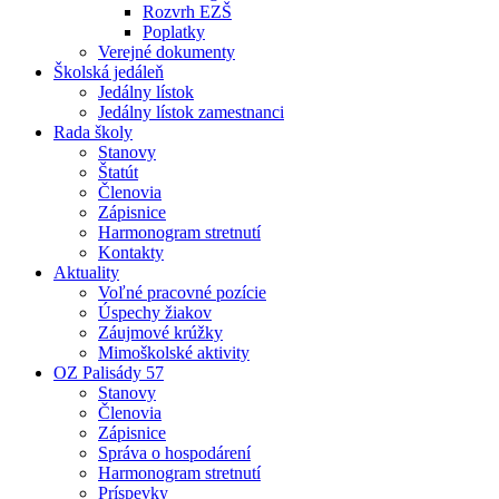
Rozvrh EZŠ
Poplatky
Verejné dokumenty
Školská jedáleň
Jedálny lístok
Jedálny lístok zamestnanci
Rada školy
Stanovy
Štatút
Členovia
Zápisnice
Harmonogram stretnutí
Kontakty
Aktuality
Voľné pracovné pozície
Úspechy žiakov
Záujmové krúžky
Mimoškolské aktivity
OZ Palisády 57
Stanovy
Členovia
Zápisnice
Správa o hospodárení
Harmonogram stretnutí
Príspevky