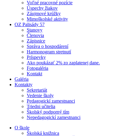
Voľné pracovné pozície
Úspechy žiakov
Záujmové krúžky
Mimoškolské aktivity
OZ Palisády 57
Stanovy
Členovia
Zápisnice
Správa o hospodárení
Harmonogram stretnutí
Príspevky
Ako poukázať 2% zo zaplatenej dane.
Fotogaléria
Kontakt
Galéria
Kontakty
Sekretariát
Vedenie školy
Pedagogickí zamestnanci
Triedni učitelia
Školský podporný tím
Nepedagogickí zamestnanci
O škole
Školská knižnica