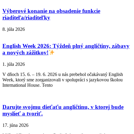
Výberové konanie na obsadenie funkcie
riaditeľa/riaditeľky
8. júla 2026
English Week 2026: Týždeň plný angličtiny, zábavy
a nových zážitkov!
1. júla 2026
V dňoch 15. 6. – 19. 6. 2026 u nás prebehol očakávaný English
Week, ktorý sme zorganizovali v spolupráci s jazykovou školou
International House. Tento
Darujte svojmu dieťaťu angličtinu, v ktorej bude
myslieť a tvoriť.
17. júna 2026