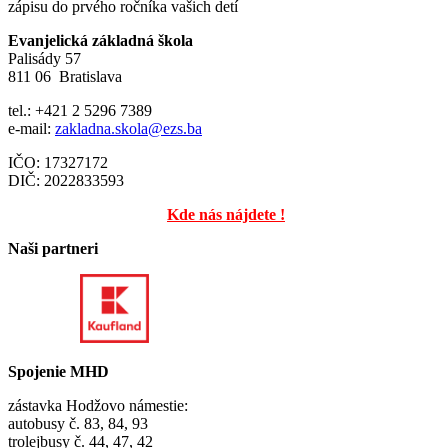
zápisu do prvého ročníka vašich detí
Evanjelická základná škola
Palisády 57
811 06 Bratislava
tel.: +421 2 5296 7389
e-mail:
zakladna.skola@ezs.ba
IČO: 17327172
DIČ: 2022833593
Kde nás nájdete !
Naši partneri
Spojenie MHD
zástavka Hodžovo námestie:
autobusy č. 83, 84, 93
trolejbusy č. 44, 47, 42