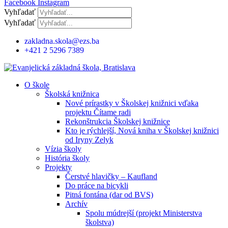
Facebook
Instagram
Vyhľadať
Vyhľadať
zakladna.skola@ezs.ba
+421 2 5296 7389
O škole
Školská knižnica
Nové prírastky v Školskej knižnici vďaka
projektu Čítame radi
Rekonštrukcia Školskej knižnice
Kto je rýchlejší, Nová kniha v Školskej knižnici
od Iryny Zelyk
Vízia školy
História školy
Projekty
Čerstvé hlavičky – Kaufland
Do práce na bicykli
Pitná fontána (dar od BVS)
Archív
Spolu múdrejší (projekt Ministerstva
školstva)