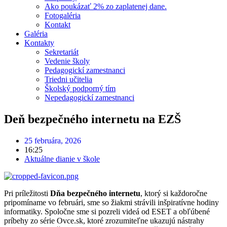
Ako poukázať 2% zo zaplatenej dane.
Fotogaléria
Kontakt
Galéria
Kontakty
Sekretariát
Vedenie školy
Pedagogickí zamestnanci
Triedni učitelia
Školský podporný tím
Nepedagogickí zamestnanci
Deň bezpečného internetu na EZŠ
25 februára, 2026
16:25
Aktuálne dianie v škole
Pri príležitosti
Dňa bezpečného internetu
, ktorý si každoročne
pripomíname vo februári, sme so žiakmi strávili inšpiratívne hodiny
informatiky. Spoločne sme si pozreli videá od ESET a obľúbené
príbehy zo série Ovce.sk, ktoré zrozumiteľne ukazujú nástrahy