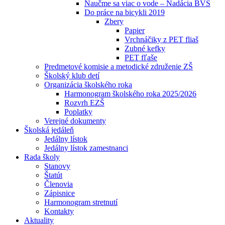
Naučme sa viac o vode – Nadácia BVS
Do práce na bicykli 2019
Zbery
Papier
Vrchnáčiky z PET fliaš
Zubné kefky
PET fľaše
Predmetové komisie a metodické združenie ZŠ
Školský klub detí
Organizácia školského roka
Harmonogram školského roka 2025/2026
Rozvrh EZŠ
Poplatky
Verejné dokumenty
Školská jedáleň
Jedálny lístok
Jedálny lístok zamestnanci
Rada školy
Stanovy
Štatút
Členovia
Zápisnice
Harmonogram stretnutí
Kontakty
Aktuality