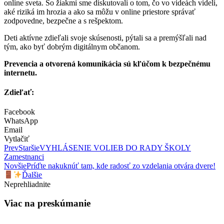
online sveta. So žiakmi sme diskutovali o tom, čo vo videách videli,
aké riziká im hrozia a ako sa môžu v online priestore správať
zodpovedne, bezpečne a s rešpektom.
Deti aktívne zdieľali svoje skúsenosti, pýtali sa a premýšľali nad
tým, ako byť dobrým digitálnym občanom.
Prevencia a otvorená komunikácia sú kľúčom k bezpečnému
internetu.
Zdieľať:
Facebook
WhatsApp
Email
Vytlačiť
Prev
Staršie
VYHLÁSENIE VOLIEB DO RADY ŠKOLY
Zamestnanci
Novšie
Príďte nakuknúť tam, kde radosť zo vzdelania otvára dvere!
Ďalšie
Neprehliadnite
Viac na preskúmanie