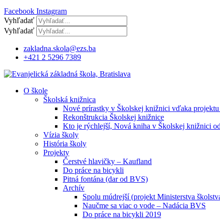
Facebook
Instagram
Vyhľadať
Vyhľadať
zakladna.skola@ezs.ba
+421 2 5296 7389
O škole
Školská knižnica
Nové prírastky v Školskej knižnici vďaka projektu
Rekonštrukcia Školskej knižnice
Kto je rýchlejší, Nová kniha v Školskej knižnici o
Vízia školy
História školy
Projekty
Čerstvé hlavičky – Kaufland
Do práce na bicykli
Pitná fontána (dar od BVS)
Archív
Spolu múdrejší (projekt Ministerstva školstv
Naučme sa viac o vode – Nadácia BVS
Do práce na bicykli 2019