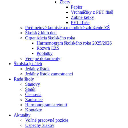
Zbery
Papier
Vrchnáčiky z PET fliaš
Zubné kefky
PET fľaše
Predmetové komisie a metodické združenie ZŠ
Školský klub detí
Organizácia školského roka
Harmonogram školského roka 2025/2026
Rozvrh EZŠ
Poplatky
Verejné dokumenty
Školská jedáleň
Jedálny lístok
Jedálny lístok zamestnanci
Rada školy
Stanovy
Štatút
Členovia
Zápisnice
Harmonogram stretnutí
Kontakty
Aktuality
Voľné pracovné pozície
Úspechy žiakov