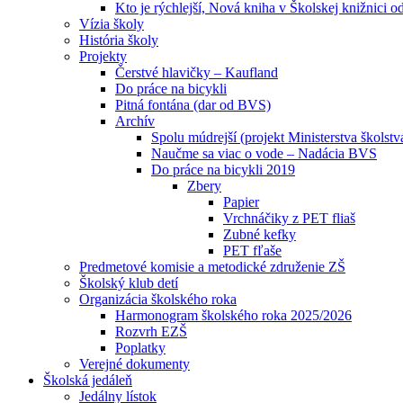
Kto je rýchlejší, Nová kniha v Školskej knižnici o
Vízia školy
História školy
Projekty
Čerstvé hlavičky – Kaufland
Do práce na bicykli
Pitná fontána (dar od BVS)
Archív
Spolu múdrejší (projekt Ministerstva školstv
Naučme sa viac o vode – Nadácia BVS
Do práce na bicykli 2019
Zbery
Papier
Vrchnáčiky z PET fliaš
Zubné kefky
PET fľaše
Predmetové komisie a metodické združenie ZŠ
Školský klub detí
Organizácia školského roka
Harmonogram školského roka 2025/2026
Rozvrh EZŠ
Poplatky
Verejné dokumenty
Školská jedáleň
Jedálny lístok