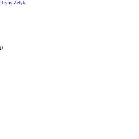
d Iryny Zelyk
a)