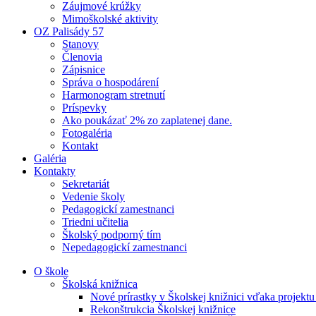
Záujmové krúžky
Mimoškolské aktivity
OZ Palisády 57
Stanovy
Členovia
Zápisnice
Správa o hospodárení
Harmonogram stretnutí
Príspevky
Ako poukázať 2% zo zaplatenej dane.
Fotogaléria
Kontakt
Galéria
Kontakty
Sekretariát
Vedenie školy
Pedagogickí zamestnanci
Triedni učitelia
Školský podporný tím
Nepedagogickí zamestnanci
O škole
Školská knižnica
Nové prírastky v Školskej knižnici vďaka projektu
Rekonštrukcia Školskej knižnice