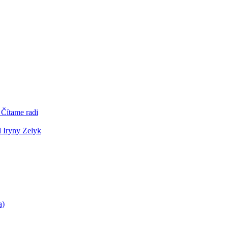
 Čítame radi
d Iryny Zelyk
a)