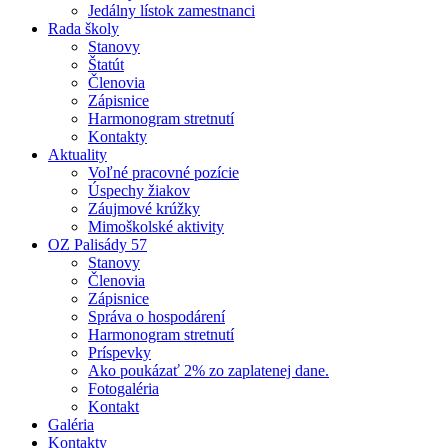
Jedálny lístok zamestnanci
Rada školy
Stanovy
Štatút
Členovia
Zápisnice
Harmonogram stretnutí
Kontakty
Aktuality
Voľné pracovné pozície
Úspechy žiakov
Záujmové krúžky
Mimoškolské aktivity
OZ Palisády 57
Stanovy
Členovia
Zápisnice
Správa o hospodárení
Harmonogram stretnutí
Príspevky
Ako poukázať 2% zo zaplatenej dane.
Fotogaléria
Kontakt
Galéria
Kontakty