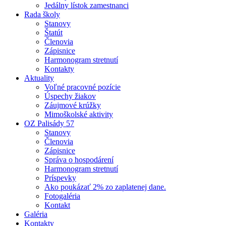
Jedálny lístok zamestnanci
Rada školy
Stanovy
Štatút
Členovia
Zápisnice
Harmonogram stretnutí
Kontakty
Aktuality
Voľné pracovné pozície
Úspechy žiakov
Záujmové krúžky
Mimoškolské aktivity
OZ Palisády 57
Stanovy
Členovia
Zápisnice
Správa o hospodárení
Harmonogram stretnutí
Príspevky
Ako poukázať 2% zo zaplatenej dane.
Fotogaléria
Kontakt
Galéria
Kontakty