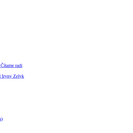
 Čítame radi
d Iryny Zelyk
a)