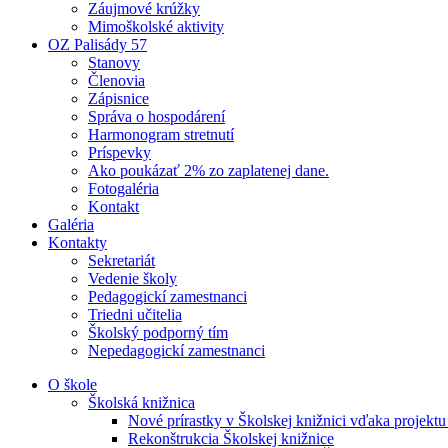
Záujmové krúžky
Mimoškolské aktivity
OZ Palisády 57
Stanovy
Členovia
Zápisnice
Správa o hospodárení
Harmonogram stretnutí
Príspevky
Ako poukázať 2% zo zaplatenej dane.
Fotogaléria
Kontakt
Galéria
Kontakty
Sekretariát
Vedenie školy
Pedagogickí zamestnanci
Triedni učitelia
Školský podporný tím
Nepedagogickí zamestnanci
O škole
Školská knižnica
Nové prírastky v Školskej knižnici vďaka projektu
Rekonštrukcia Školskej knižnice