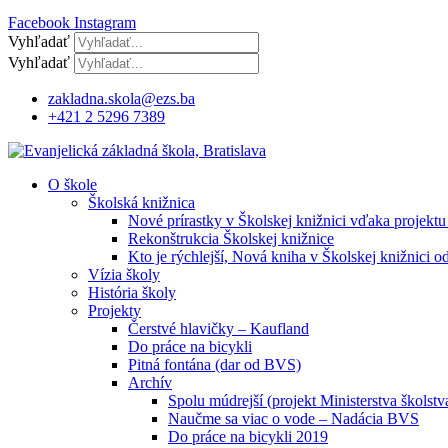
Facebook
Instagram
Vyhľadať
Vyhľadať
zakladna.skola@ezs.ba
+421 2 5296 7389
O škole
Školská knižnica
Nové prírastky v Školskej knižnici vďaka projektu
Rekonštrukcia Školskej knižnice
Kto je rýchlejší, Nová kniha v Školskej knižnici o
Vízia školy
História školy
Projekty
Čerstvé hlavičky – Kaufland
Do práce na bicykli
Pitná fontána (dar od BVS)
Archív
Spolu múdrejší (projekt Ministerstva školstv
Naučme sa viac o vode – Nadácia BVS
Do práce na bicykli 2019