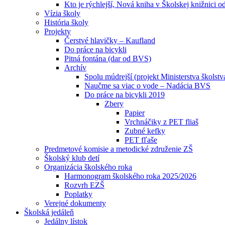
Kto je rýchlejší, Nová kniha v Školskej knižnici o
Vízia školy
História školy
Projekty
Čerstvé hlavičky – Kaufland
Do práce na bicykli
Pitná fontána (dar od BVS)
Archív
Spolu múdrejší (projekt Ministerstva školstv
Naučme sa viac o vode – Nadácia BVS
Do práce na bicykli 2019
Zbery
Papier
Vrchnáčiky z PET fliaš
Zubné kefky
PET fľaše
Predmetové komisie a metodické združenie ZŠ
Školský klub detí
Organizácia školského roka
Harmonogram školského roka 2025/2026
Rozvrh EZŠ
Poplatky
Verejné dokumenty
Školská jedáleň
Jedálny lístok