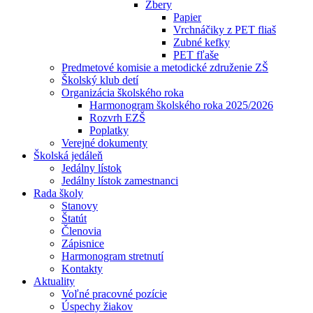
Zbery
Papier
Vrchnáčiky z PET fliaš
Zubné kefky
PET fľaše
Predmetové komisie a metodické združenie ZŠ
Školský klub detí
Organizácia školského roka
Harmonogram školského roka 2025/2026
Rozvrh EZŠ
Poplatky
Verejné dokumenty
Školská jedáleň
Jedálny lístok
Jedálny lístok zamestnanci
Rada školy
Stanovy
Štatút
Členovia
Zápisnice
Harmonogram stretnutí
Kontakty
Aktuality
Voľné pracovné pozície
Úspechy žiakov