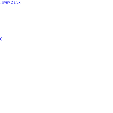
d Iryny Zelyk
a)