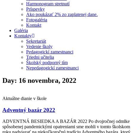
Harmonogram stretnutí
Príspevky
Ako poukázať 2% zo zaplatenej dane.
Fotogaléria
Kontakt
Galéria
Kontakty
Sekretariát
Vedenie školy
Pedagogickí zamestnanci
Triedni učitelia
Školský podporný tím
Nepedagogickí zamestnanci
Day: 16 novembra, 2022
Aktuálne dianie v škole
Adventný bazár 2022
ADVENTNÁ BESIEDKA A BAZÁR 2022 Po dvojročnej odmlke
spôsobenej pandemickými opatreniami sme mohli v tomto školskom
roku nadviazať na niekoľkoročnú tradíciu Adventného bazára, ktorý