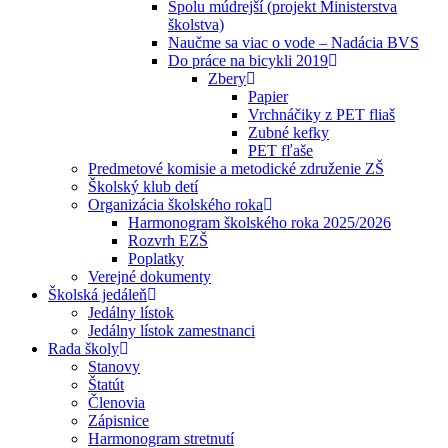
Spolu múdrejší (projekt Ministerstva
školstva)
Naučme sa viac o vode – Nadácia BVS
Do práce na bicykli 2019
Zbery
Papier
Vrchnáčiky z PET fliaš
Zubné kefky
PET fľaše
Predmetové komisie a metodické združenie ZŠ
Školský klub detí
Organizácia školského roka
Harmonogram školského roka 2025/2026
Rozvrh EZŠ
Poplatky
Verejné dokumenty
Školská jedáleň
Jedálny lístok
Jedálny lístok zamestnanci
Rada školy
Stanovy
Štatút
Členovia
Zápisnice
Harmonogram stretnutí