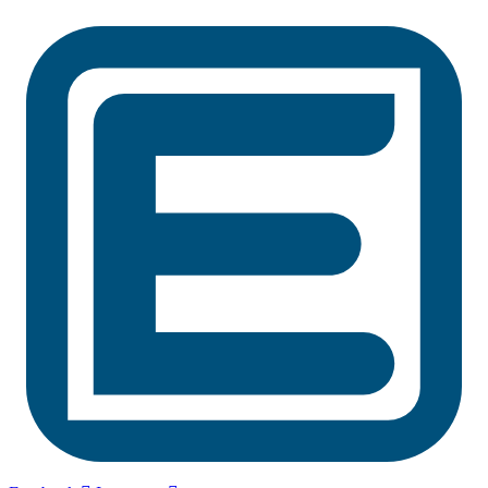
Preskočiť
na
obsah