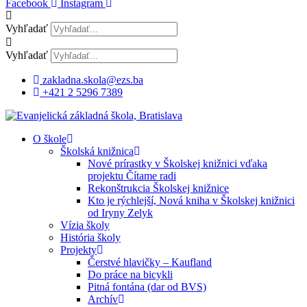
Facebook
Instagram
Vyhľadať
Vyhľadať
zakladna.skola@ezs.ba
+421 2 5296 7389
O škole
Školská knižnica
Nové prírastky v Školskej knižnici vďaka
projektu Čítame radi
Rekonštrukcia Školskej knižnice
Kto je rýchlejší, Nová kniha v Školskej knižnici
od Iryny Zelyk
Vízia školy
História školy
Projekty
Čerstvé hlavičky – Kaufland
Do práce na bicykli
Pitná fontána (dar od BVS)
Archív