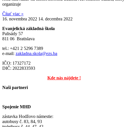
organizuje
Čítať viac »
16. novembra 2022
14. decembra 2022
Evanjelická základná škola
Palisády 57
811 06 Bratislava
tel.: +421 2 5296 7389
e-mail:
zakladna.skola@ezs.ba
IČO: 17327172
DIČ: 2022833593
Kde nás nájdete !
Naši partneri
Spojenie MHD
zástavka Hodžovo námestie:
autobusy č. 83, 84, 93
trolejbusy č. 44, 47, 42