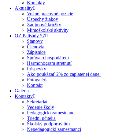
Kontakty
Aktuality
Voľné pracovné pozície
Úspechy žiakov
Záujmové krúžky
Mimoškolské aktivity
OZ Palisády 57
Stanovy
Členovia
Zápisnice
Správa o hospodárení
Harmonogram stretnutí
Príspevky
Ako poukázať 2% zo zaplatenej dane.
Fotogaléria
Kontakt
Galéria
Kontakty
Sekretariát
Vedenie školy
Pedagogickí zamestnanci
Triedni učitelia
Školský podporný tím
Nepedagogickí zamestnanci