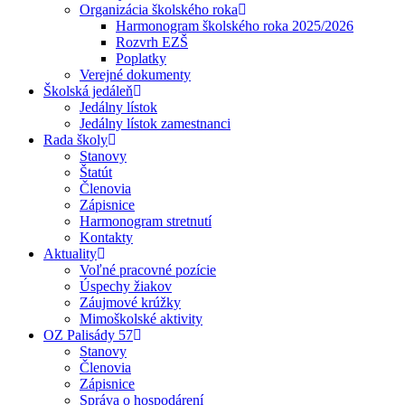
Organizácia školského roka
Harmonogram školského roka 2025/2026
Rozvrh EZŠ
Poplatky
Verejné dokumenty
Školská jedáleň
Jedálny lístok
Jedálny lístok zamestnanci
Rada školy
Stanovy
Štatút
Členovia
Zápisnice
Harmonogram stretnutí
Kontakty
Aktuality
Voľné pracovné pozície
Úspechy žiakov
Záujmové krúžky
Mimoškolské aktivity
OZ Palisády 57
Stanovy
Členovia
Zápisnice
Správa o hospodárení