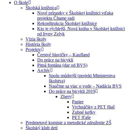
O škole
Školská knižnica
Nové prírastky v Školskej knižnici vďaka
projektu Čítame radi
Rekonštrukcia Školskej knižnice
Kto je rýchlejší, Nová kniha v Školskej knižnici
od Iryny Zelyk
Vízia školy
História školy
Projekty
Čerstvé hlavičky – Kaufland
Do práce na bicykli
Pitná fontána (dar od BVS)
Archív
Spolu múdrejší (projekt Ministerstva
školstva)
Naučme sa viac o vode – Nadácia BVS
Do práce na bicykli 2019
Zbery
Papier
Vrchnáčiky z PET fliaš
Zubné kefky
PET fľaše
Predmetové komisie a metodické združenie ZŠ
Školský klub detí