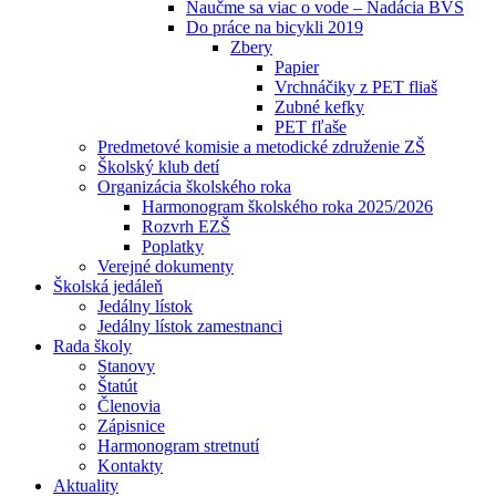
Naučme sa viac o vode – Nadácia BVS
Do práce na bicykli 2019
Zbery
Papier
Vrchnáčiky z PET fliaš
Zubné kefky
PET fľaše
Predmetové komisie a metodické združenie ZŠ
Školský klub detí
Organizácia školského roka
Harmonogram školského roka 2025/2026
Rozvrh EZŠ
Poplatky
Verejné dokumenty
Školská jedáleň
Jedálny lístok
Jedálny lístok zamestnanci
Rada školy
Stanovy
Štatút
Členovia
Zápisnice
Harmonogram stretnutí
Kontakty
Aktuality