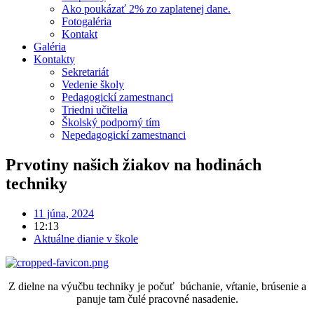
Ako poukázať 2% zo zaplatenej dane.
Fotogaléria
Kontakt
Galéria
Kontakty
Sekretariát
Vedenie školy
Pedagogickí zamestnanci
Triedni učitelia
Školský podporný tím
Nepedagogickí zamestnanci
Prvotiny našich žiakov na hodinách
techniky
11 júna, 2024
12:13
Aktuálne dianie v škole
Z dielne na výučbu techniky je počuť búchanie, vŕtanie, brúsenie a
panuje tam čulé pracovné nasadenie.