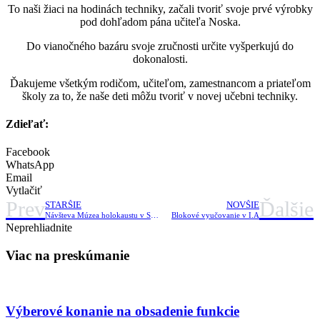
To naši žiaci na hodinách techniky, začali tvoriť svoje prvé výrobky
pod dohľadom pána učiteľa Noska.
Do vianočného bazáru svoje zručnosti určite vyšperkujú do
dokonalosti.
Ďakujeme všetkým rodičom, učiteľom, zamestnancom a priateľom
školy za to, že naše deti môžu tvoriť v novej učebni techniky.
Zdieľať:
Facebook
WhatsApp
Email
Vytlačiť
Prev
Ďalšie
STARŠIE
NOVŠIE
Návšteva Múzea holokaustu v Seredi.
Blokové vyučovanie v I.A
Neprehliadnite
Viac na preskúmanie
Výberové konanie na obsadenie funkcie