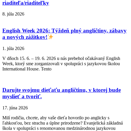
riaditeľa/riaditeľky
8. júla 2026
English Week 2026: Týždeň plný angličtiny, zábavy
a nových zážitkov!
1. júla 2026
V dňoch 15. 6. – 19. 6. 2026 u nás prebehol očakávaný English
Week, ktorý sme zorganizovali v spolupráci s jazykovou školou
International House. Tento
Darujte svojmu dieťaťu angličtinu, v ktorej bude
myslieť a tvoriť.
17. júna 2026
Milí rodičia, chcete, aby vaše dieťa hovorilo po anglicky s
ľahkosťou, bez strachu a úplne prirodzene? Evanjelická základná
škola v spolupráci s renomovanou medzinárodnou jazykovou