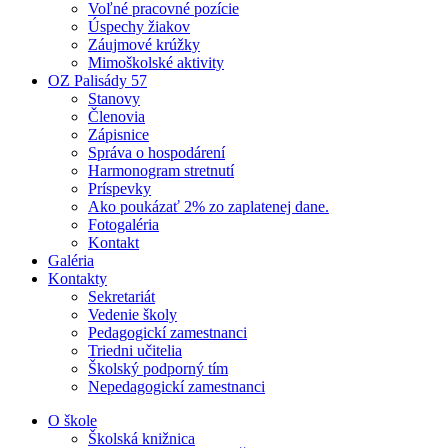
Voľné pracovné pozície
Úspechy žiakov
Záujmové krúžky
Mimoškolské aktivity
OZ Palisády 57
Stanovy
Členovia
Zápisnice
Správa o hospodárení
Harmonogram stretnutí
Príspevky
Ako poukázať 2% zo zaplatenej dane.
Fotogaléria
Kontakt
Galéria
Kontakty
Sekretariát
Vedenie školy
Pedagogickí zamestnanci
Triedni učitelia
Školský podporný tím
Nepedagogickí zamestnanci
O škole
Školská knižnica