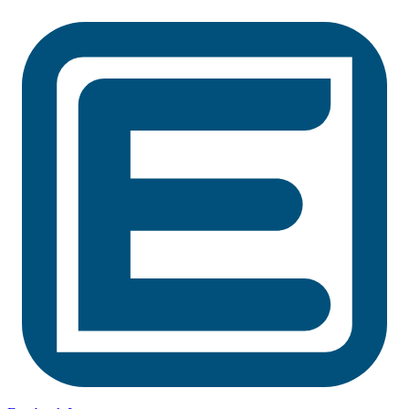
Preskočiť
na
obsah