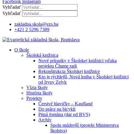
Facebook
Instagram
Vyhľadať
Vyhľadať
zakladna.skola@ezs.ba
+421 2 5296 7389
O škole
Školská knižnica
Nové prírastky v Školskej knižnici vďaka
projektu Čítame radi
Rekonštrukcia Školskej knižnice
Kto je rýchlejší, Nová kniha v Školskej knižnici
od Iryny Zelyk
Vízia školy
História školy
Projekty
Čerstvé hlavičky – Kaufland
Do práce na bicykli
Pitná fontána (dar od BVS)
Archív
Spolu múdrejší (projekt Ministerstva
školstva)