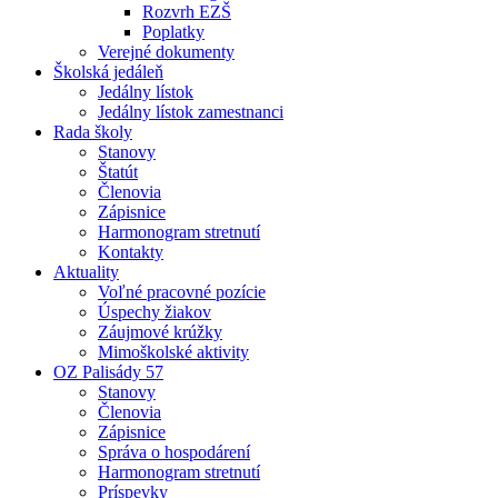
Rozvrh EZŠ
Poplatky
Verejné dokumenty
Školská jedáleň
Jedálny lístok
Jedálny lístok zamestnanci
Rada školy
Stanovy
Štatút
Členovia
Zápisnice
Harmonogram stretnutí
Kontakty
Aktuality
Voľné pracovné pozície
Úspechy žiakov
Záujmové krúžky
Mimoškolské aktivity
OZ Palisády 57
Stanovy
Členovia
Zápisnice
Správa o hospodárení
Harmonogram stretnutí
Príspevky