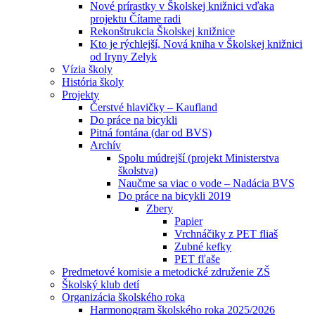
Nové prírastky v Školskej knižnici vďaka
projektu Čítame radi
Rekonštrukcia Školskej knižnice
Kto je rýchlejší, Nová kniha v Školskej knižnici
od Iryny Zelyk
Vízia školy
História školy
Projekty
Čerstvé hlavičky – Kaufland
Do práce na bicykli
Pitná fontána (dar od BVS)
Archív
Spolu múdrejší (projekt Ministerstva
školstva)
Naučme sa viac o vode – Nadácia BVS
Do práce na bicykli 2019
Zbery
Papier
Vrchnáčiky z PET fliaš
Zubné kefky
PET fľaše
Predmetové komisie a metodické združenie ZŠ
Školský klub detí
Organizácia školského roka
Harmonogram školského roka 2025/2026