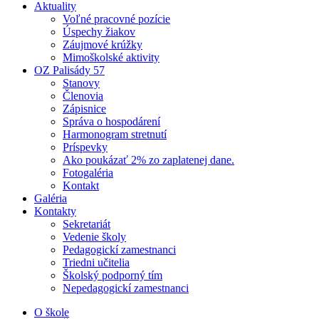
Aktuality
Voľné pracovné pozície
Úspechy žiakov
Záujmové krúžky
Mimoškolské aktivity
OZ Palisády 57
Stanovy
Členovia
Zápisnice
Správa o hospodárení
Harmonogram stretnutí
Príspevky
Ako poukázať 2% zo zaplatenej dane.
Fotogaléria
Kontakt
Galéria
Kontakty
Sekretariát
Vedenie školy
Pedagogickí zamestnanci
Triedni učitelia
Školský podporný tím
Nepedagogickí zamestnanci
O škole