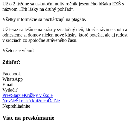
Už o 2 týždne sa uskutoční nultý ročník jesenného blšáku EZŠ s
názvom „Trh lásky na druhý pohľad“.
Všetky informácie sa nachádzajú na plagáte.
Už teraz sa tešíme na krásny sviatočný deň, ktorý strávime spolu a
odnesieme si domov nielen nové kúsky, ktoré potešia, ale aj radosť
v srdciach zo spoločne stráveného času.
Všetci ste vítaní!
Zdieľať:
Facebook
WhatsApp
Email
Vytlačiť
Prev
Staršie
Krúžky v škole
Novšie
Školská knižnica
Ďalšie
Neprehliadnite
Viac na preskúmanie