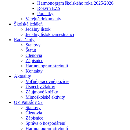
Harmonogram školského roka 2025/2026
Rozvrh EZŠ
Poplatky
Verejné dokumenty
Školská jedáleň
Jedálny lístok
Jedálny lístok zamestnanci
Rada školy
Stanovy
Štatút
Členovia
Zápisnice
Harmonogram stretnutí
Kontakty
Aktuality
Voľné pracovné pozície
Úspechy žiakov
Záujmové krúžky
Mimoškolské aktivity
OZ Palisády 57
Stanovy
Členovia
Zápisnice
Správa o hospodárení
Harmonogram stretnutí