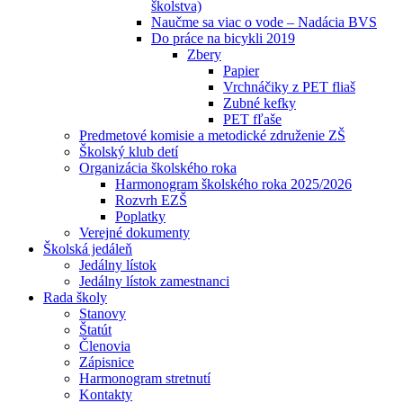
školstva)
Naučme sa viac o vode – Nadácia BVS
Do práce na bicykli 2019
Zbery
Papier
Vrchnáčiky z PET fliaš
Zubné kefky
PET fľaše
Predmetové komisie a metodické združenie ZŠ
Školský klub detí
Organizácia školského roka
Harmonogram školského roka 2025/2026
Rozvrh EZŠ
Poplatky
Verejné dokumenty
Školská jedáleň
Jedálny lístok
Jedálny lístok zamestnanci
Rada školy
Stanovy
Štatút
Členovia
Zápisnice
Harmonogram stretnutí
Kontakty