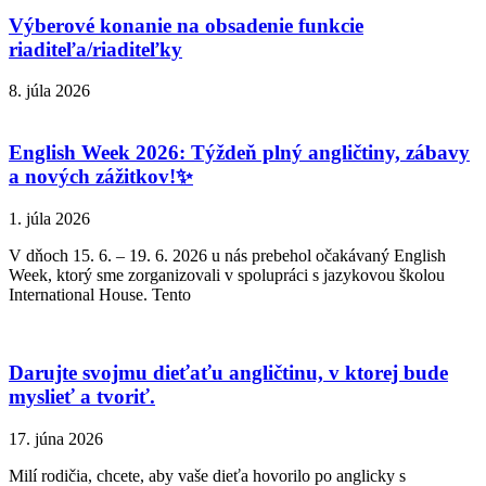
Výberové konanie na obsadenie funkcie
riaditeľa/riaditeľky
8. júla 2026
English Week 2026: Týždeň plný angličtiny, zábavy
a nových zážitkov!✨
1. júla 2026
V dňoch 15. 6. – 19. 6. 2026 u nás prebehol očakávaný English
Week, ktorý sme zorganizovali v spolupráci s jazykovou školou
International House. Tento
Darujte svojmu dieťaťu angličtinu, v ktorej bude
myslieť a tvoriť.
17. júna 2026
Milí rodičia, chcete, aby vaše dieťa hovorilo po anglicky s