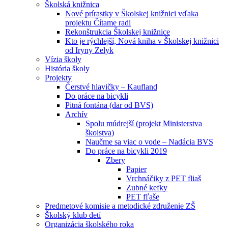
Školská knižnica
Nové prírastky v Školskej knižnici vďaka
projektu Čítame radi
Rekonštrukcia Školskej knižnice
Kto je rýchlejší, Nová kniha v Školskej knižnici
od Iryny Zelyk
Vízia školy
História školy
Projekty
Čerstvé hlavičky – Kaufland
Do práce na bicykli
Pitná fontána (dar od BVS)
Archív
Spolu múdrejší (projekt Ministerstva
školstva)
Naučme sa viac o vode – Nadácia BVS
Do práce na bicykli 2019
Zbery
Papier
Vrchnáčiky z PET fliaš
Zubné kefky
PET fľaše
Predmetové komisie a metodické združenie ZŠ
Školský klub detí
Organizácia školského roka