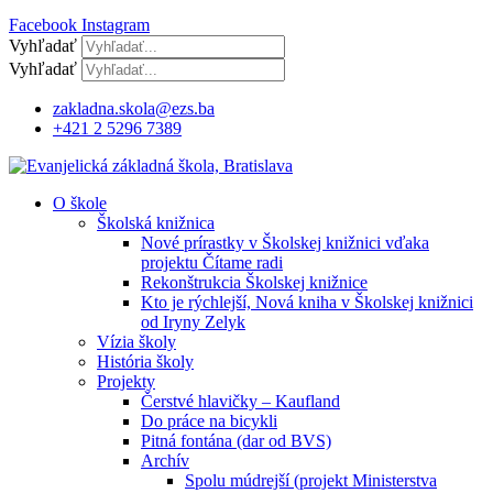
Facebook
Instagram
Vyhľadať
Vyhľadať
zakladna.skola@ezs.ba
+421 2 5296 7389
O škole
Školská knižnica
Nové prírastky v Školskej knižnici vďaka
projektu Čítame radi
Rekonštrukcia Školskej knižnice
Kto je rýchlejší, Nová kniha v Školskej knižnici
od Iryny Zelyk
Vízia školy
História školy
Projekty
Čerstvé hlavičky – Kaufland
Do práce na bicykli
Pitná fontána (dar od BVS)
Archív
Spolu múdrejší (projekt Ministerstva