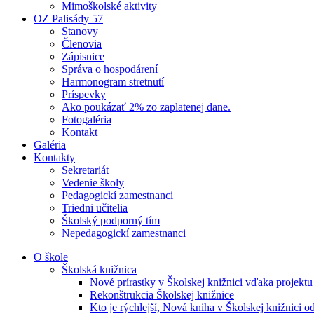
Mimoškolské aktivity
OZ Palisády 57
Stanovy
Členovia
Zápisnice
Správa o hospodárení
Harmonogram stretnutí
Príspevky
Ako poukázať 2% zo zaplatenej dane.
Fotogaléria
Kontakt
Galéria
Kontakty
Sekretariát
Vedenie školy
Pedagogickí zamestnanci
Triedni učitelia
Školský podporný tím
Nepedagogickí zamestnanci
O škole
Školská knižnica
Nové prírastky v Školskej knižnici vďaka projektu
Rekonštrukcia Školskej knižnice
Kto je rýchlejší, Nová kniha v Školskej knižnici o