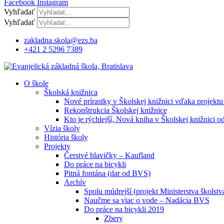
Facebook
Instagram
Vyhľadať
Vyhľadať
zakladna.skola@ezs.ba
+421 2 5296 7389
O škole
Školská knižnica
Nové prírastky v Školskej knižnici vďaka projektu
Rekonštrukcia Školskej knižnice
Kto je rýchlejší, Nová kniha v Školskej knižnici o
Vízia školy
História školy
Projekty
Čerstvé hlavičky – Kaufland
Do práce na bicykli
Pitná fontána (dar od BVS)
Archív
Spolu múdrejší (projekt Ministerstva školstv
Naučme sa viac o vode – Nadácia BVS
Do práce na bicykli 2019
Zbery