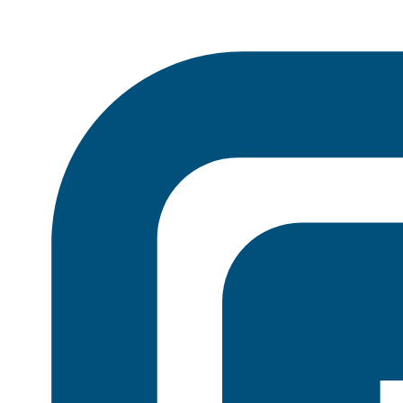
Preskočiť
na
obsah