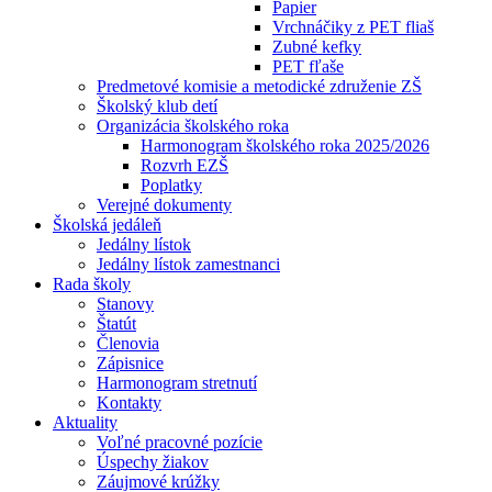
Papier
Vrchnáčiky z PET fliaš
Zubné kefky
PET fľaše
Predmetové komisie a metodické združenie ZŠ
Školský klub detí
Organizácia školského roka
Harmonogram školského roka 2025/2026
Rozvrh EZŠ
Poplatky
Verejné dokumenty
Školská jedáleň
Jedálny lístok
Jedálny lístok zamestnanci
Rada školy
Stanovy
Štatút
Členovia
Zápisnice
Harmonogram stretnutí
Kontakty
Aktuality
Voľné pracovné pozície
Úspechy žiakov
Záujmové krúžky