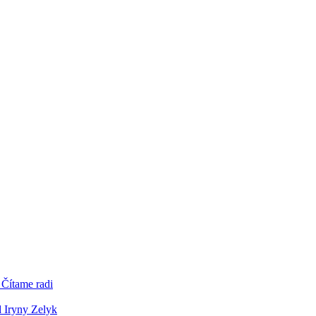
 Čítame radi
d Iryny Zelyk