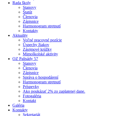
Rada školy
Stanovy
Štatút
Členovia
Zápisnice
Harmonogram stretnutí
Kontakty
Aktuality
Voľné pracovné pozície
Úspechy žiakov
Záujmové krúžky
Mimoškolské aktivity
OZ Palisády 57
Stanovy
Členovia
Zápisnice
Správa o hospodárení
Harmonogram stretnutí
Príspevky
Ako poukázať 2% zo zaplatenej dane.
Fotogaléria
Kontakt
Galéria
Kontakty
Sekretariát