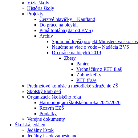
Vízia školy
História školy
Projekty
Čerstvé hlavičky – Kaufland
Do práce na bicykli
Pitná fontána (dar od BVS)
Archív
Spolu múdrejší (projekt Ministerstva školstv
Naučme sa viac o vode – Nadácia BVS
Do práce na bicykli 2019
Zbery
Papier
Vrchnáčiky z PET fliaš
Zubné kefky
PET fľaše
Predmetové komisie a metodické združenie ZŠ
Školský klub detí
Organizácia školského roka
Harmonogram školského roka 2025/2026
Rozvrh EZŠ
Poplatky
Verejné dokumenty
Školská jedáleň
Jedálny lístok
Jedálny lístok zamestnanci