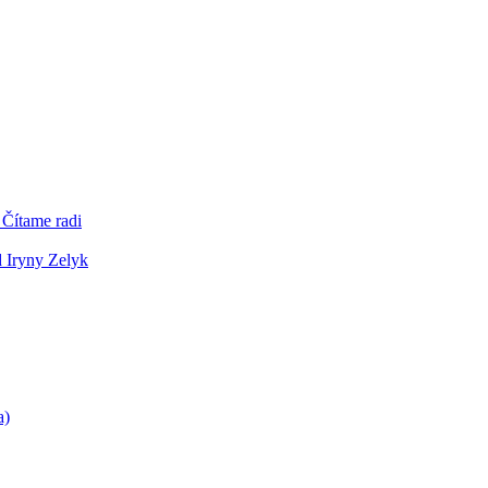
 Čítame radi
d Iryny Zelyk
a)