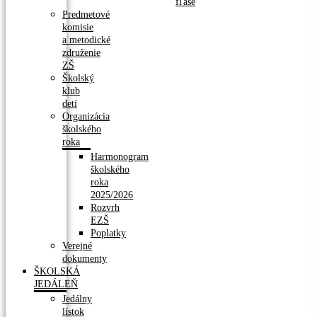
fľaše
Predmetové
komisie
a metodické
združenie
ZŠ
Školský
klub
detí
Organizácia
školského
roka
Harmonogram
školského
roka
2025/2026
Rozvrh
EZŠ
Poplatky
Verejné
dokumenty
ŠKOLSKÁ
JEDÁLEŇ
Jedálny
lístok