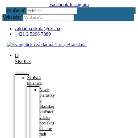
Facebook
Instagram
Vyhľadať
Vyhľadať
zakladna.skola@ezs.ba
+421 2 5296 7389
O
ŠKOLE
Školská
knižnica
Nové
prírastky
v
Školskej
knižnici
vďaka
projektu
Čítame
radi