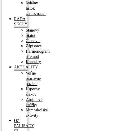
Jedálny
lístok
zamestnanci
RADA
ŠKOLY
Stanovy
Štatút
Členovia
Zápisnice
Harmonogram
stretnutí
Kontakty
AKTUALITY
Voľné
pracovné
pozície
Úspechy
žiakov
Záujmové
krúžky
Mimoškolské
aktivity
OZ
PALISÁDY