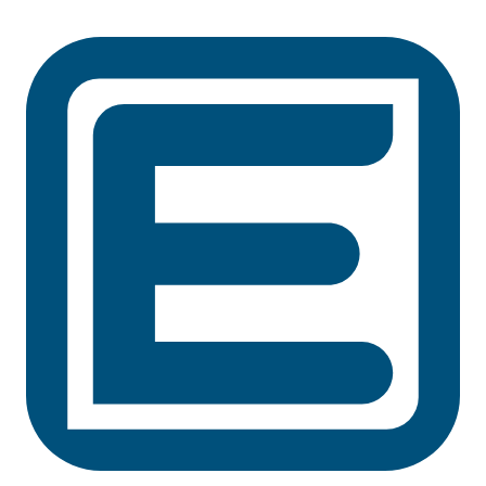
Preskočiť
na
obsah