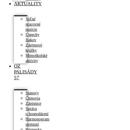
AKTUALITY
Voľné
pracovné
pozície
Úspechy
žiakov
Záujmové
krúžky
Mimoškolské
aktivity
OZ
PALISÁDY
57
Stanovy
Členovia
Zápisnice
Správa
o hospodárení
Harmonogram
stretnutí
Príspevky