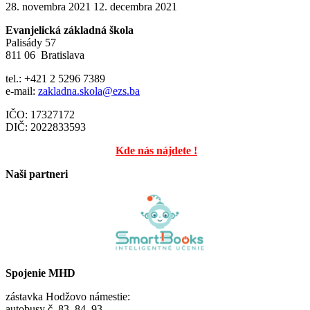
28. novembra 2021
12. decembra 2021
Evanjelická základná škola
Palisády 57
811 06 Bratislava
tel.: +421 2 5296 7389
e-mail:
zakladna.skola@ezs.ba
IČO: 17327172
DIČ: 2022833593
Kde nás nájdete !
Naši partneri
Spojenie MHD
zástavka Hodžovo námestie:
autobusy č. 83, 84, 93