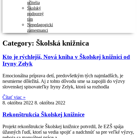
učitelia
Školský
podporný
tím
Nepedagogickí
zamestnanci
Category: Školská knižnica
Kto je rýchlejší, Nová kniha v Školskej knižnici od
Iryny Zelyk
Emocionálna príprava detí, predovšetkým tých najmladších, je
nesmierne dôležitá. Aj z tohto dôvodu sme sa zapojili do výzvy
slovenskej spisovateľky Iryny Zelyk, ktorá sa rozhodla
Čítať viac »
8. októbra 2022
8. októbra 2022
Rekonštrukcia Školskej knižnice
Projekt rekonštrukcie Školskej knižnice potvrdil, že EZŠ spája
úžasných ľudí, ktorí sa vedia spojiť a nadchnúť sa pre veľké výzvy,
neboja sa manuálnej práce a