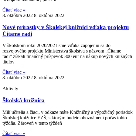
Čítať viac »
8. októbra 2022
8. októbra 2022
Nové prírastky v Školskej knižnici vďaka projektu
Čítame radi
V školskom roku 2020/2021 sme vďaka zapojeniu sa do
rozvojového projektu Ministerstva školstva s názvom „Čítame
radi“ získali finančný príspevok 800 eur na nákup nových knižných
titulov
Čítať viac »
8. októbra 2022
8. októbra 2022
Aktivity
Školská knižnica
Milí učitelia a žiaci, v odkaze máte Knižničný a výpožičný poriadok
Školskej knižnice EZŠ, s ktorým budete oboznámení počas tohto
týždňa. Zároveň v tento týždeň
Čítať viac »