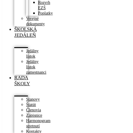
Rozvrh
EZŠ
Poplatky
Verejné
dokumenty
ŠKOLSKÁ
JEDÁLEŇ
Jedálny
lístok
Jedálny
lístok
zamestnanci
RADA
ŠKOLY
Stanovy
Štatút
Členovia
Zápisnice
Harmonogram
stretnutí
Kontakty