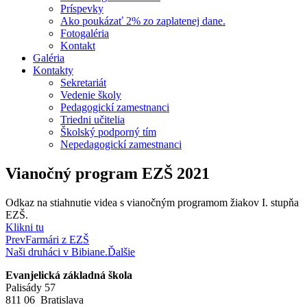
Príspevky
Ako poukázať 2% zo zaplatenej dane.
Fotogaléria
Kontakt
Galéria
Kontakty
Sekretariát
Vedenie školy
Pedagogickí zamestnanci
Triedni učitelia
Školský podporný tím
Nepedagogickí zamestnanci
Vianočný program EZŠ 2021
Odkaz na stiahnutie videa s vianočným programom žiakov I. stupňa
EZŠ.
Klikni tu
Prev
Farmári z EZŠ
Naši druháci v Bibiane.
Ďalšie
Evanjelická základná škola
Palisády 57
811 06 Bratislava