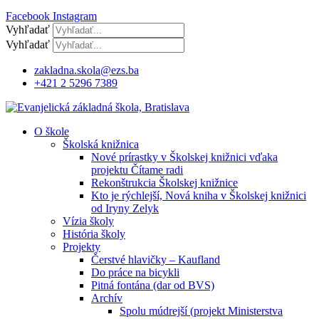
Facebook
Instagram
Vyhľadať
Vyhľadať
zakladna.skola@ezs.ba
+421 2 5296 7389
O škole
Školská knižnica
Nové prírastky v Školskej knižnici vďaka
projektu Čítame radi
Rekonštrukcia Školskej knižnice
Kto je rýchlejší, Nová kniha v Školskej knižnici
od Iryny Zelyk
Vízia školy
História školy
Projekty
Čerstvé hlavičky – Kaufland
Do práce na bicykli
Pitná fontána (dar od BVS)
Archív
Spolu múdrejší (projekt Ministerstva