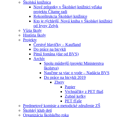
Školská knižnica
Nové prírastky v Školskej knižnici vďaka
projektu Čítame radi
Rekonštrukcia Školskej knižnice
Kto je rýchlejší, Nová kniha v Školskej knižnici
od Iryny Zelyk
Vízia školy
História školy
Projekty
Čerstvé hlavičky – Kaufland
Do práce na bicykli
Pitná fontána (dar od BVS)
Archív
Spolu múdrejší (projekt Ministerstva
školstva)
Naučme sa viac o vode – Nadácia BVS
Do práce na bicykli 2019
Zbery
Papier
Vrchnáčiky z PET fliaš
Zubné kefky
PET fľaše
Predmetové komisie a metodické združenie ZŠ
Školský klub detí
Organizácia školského roka