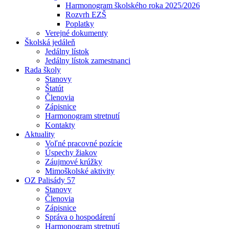
Harmonogram školského roka 2025/2026
Rozvrh EZŠ
Poplatky
Verejné dokumenty
Školská jedáleň
Jedálny lístok
Jedálny lístok zamestnanci
Rada školy
Stanovy
Štatút
Členovia
Zápisnice
Harmonogram stretnutí
Kontakty
Aktuality
Voľné pracovné pozície
Úspechy žiakov
Záujmové krúžky
Mimoškolské aktivity
OZ Palisády 57
Stanovy
Členovia
Zápisnice
Správa o hospodárení
Harmonogram stretnutí