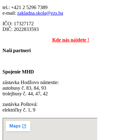
tel.: +421 2 5296 7389
e-mail:
zakladna.skola@ezs.ba
IČO: 17327172
DIČ: 2022833593
Kde nás nájdete !
Naši partneri
Spojenie MHD
zástavka Hodžovo námestie:
autobusy č. 83, 84, 93
trolejbusy č. 44, 47, 42
zastávka Poštová:
električky č. 1, 9