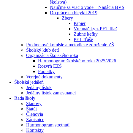
školstva)
Naučme sa viac o vode – Nadácia BVS
Do práce na bicykli 2019
Zbery
Papier
Vrchnáčiky z PET fliaš
Zubné kefky
PET fľaše
Predmetové komisie a metodické združenie ZŠ
Školský klub detí
Organizácia školského roka
Harmonogram školského roka 2025/2026
Rozvrh EZŠ
Poplatky
Verejné dokumenty
Školská jedáleň
Jedálny lístok
Jedálny lístok zamestnanci
Rada školy
Stanovy
Štatút
Členovia
Zápisnice
Harmonogram stretnutí
Kontakty