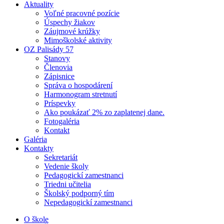
Aktuality
Voľné pracovné pozície
Úspechy žiakov
Záujmové krúžky
Mimoškolské aktivity
OZ Palisády 57
Stanovy
Členovia
Zápisnice
Správa o hospodárení
Harmonogram stretnutí
Príspevky
Ako poukázať 2% zo zaplatenej dane.
Fotogaléria
Kontakt
Galéria
Kontakty
Sekretariát
Vedenie školy
Pedagogickí zamestnanci
Triedni učitelia
Školský podporný tím
Nepedagogickí zamestnanci
O škole