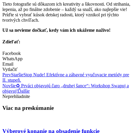
Tieto fotografie sú dôkazom ich kreativity a šikovnosti. Od strihania,
lepenia, až po finálne zdobenie – každý sa snaží, ako najlepšie vie!
Príďte si vybrať kúsok detskej radosti, ktorý vznikol pri týchto
tvorivých chvíľach.
Už sa nevieme dočkať, kedy vám ich ukážeme naživo!
Zdieľať:
Facebook
WhatsApp
Email
Vytlačiť
Prev
Staršie
Stop Nude! Efektívne a zábavné vyučovacie metódy pre
II. stupeň.
Novšie
♻️ Prváci objavujú čaro „druhej šance“: Workshop Swapuj a
objavuj!
Ďalšie
Neprehliadnite
Viac na preskúmanie
Výberové konanie na obsadenie funkcie