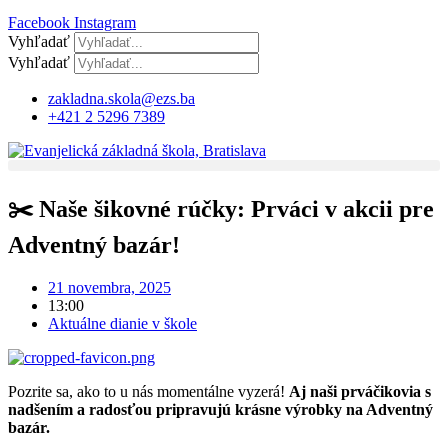
Facebook
Instagram
Vyhľadať
Vyhľadať
zakladna.skola@ezs.ba
+421 2 5296 7389
✂️ Naše šikovné rúčky: Prváci v akcii pre
Adventný bazár!
21 novembra, 2025
13:00
Aktuálne dianie v škole
Pozrite sa, ako to u nás momentálne vyzerá!
Aj naši prváčikovia s
nadšením a radosťou pripravujú krásne výrobky na Adventný
bazár.