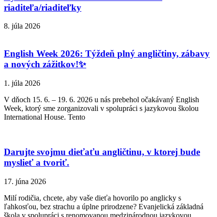
riaditeľa/riaditeľky
8. júla 2026
English Week 2026: Týždeň plný angličtiny, zábavy
a nových zážitkov!✨
1. júla 2026
V dňoch 15. 6. – 19. 6. 2026 u nás prebehol očakávaný English
Week, ktorý sme zorganizovali v spolupráci s jazykovou školou
International House. Tento
Darujte svojmu dieťaťu angličtinu, v ktorej bude
myslieť a tvoriť.
17. júna 2026
Milí rodičia, chcete, aby vaše dieťa hovorilo po anglicky s
ľahkosťou, bez strachu a úplne prirodzene? Evanjelická základná
škola v spolupráci s renomovanou medzinárodnou jazykovou