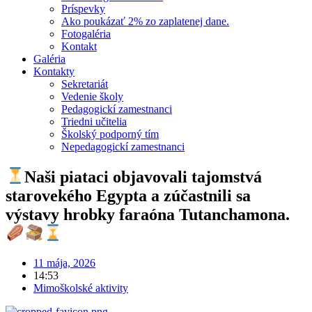
Príspevky
Ako poukázať 2% zo zaplatenej dane.
Fotogaléria
Kontakt
Galéria
Kontakty
Sekretariát
Vedenie školy
Pedagogickí zamestnanci
Triedni učitelia
Školský podporný tím
Nepedagogickí zamestnanci
Naši piataci objavovali tajomstvá
starovekého Egypta a zúčastnili sa
výstavy hrobky faraóna Tutanchamona.
11 mája, 2026
14:53
Mimoškolské aktivity