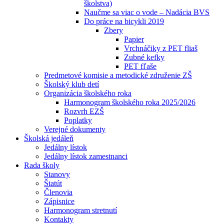
školstva)
Naučme sa viac o vode – Nadácia BVS
Do práce na bicykli 2019
Zbery
Papier
Vrchnáčiky z PET fliaš
Zubné kefky
PET fľaše
Predmetové komisie a metodické združenie ZŠ
Školský klub detí
Organizácia školského roka
Harmonogram školského roka 2025/2026
Rozvrh EZŠ
Poplatky
Verejné dokumenty
Školská jedáleň
Jedálny lístok
Jedálny lístok zamestnanci
Rada školy
Stanovy
Štatút
Členovia
Zápisnice
Harmonogram stretnutí
Kontakty