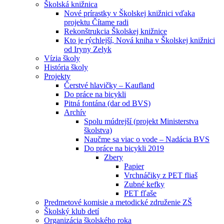
Školská knižnica
Nové prírastky v Školskej knižnici vďaka
projektu Čítame radi
Rekonštrukcia Školskej knižnice
Kto je rýchlejší, Nová kniha v Školskej knižnici
od Iryny Zelyk
Vízia školy
História školy
Projekty
Čerstvé hlavičky – Kaufland
Do práce na bicykli
Pitná fontána (dar od BVS)
Archív
Spolu múdrejší (projekt Ministerstva
školstva)
Naučme sa viac o vode – Nadácia BVS
Do práce na bicykli 2019
Zbery
Papier
Vrchnáčiky z PET fliaš
Zubné kefky
PET fľaše
Predmetové komisie a metodické združenie ZŠ
Školský klub detí
Organizácia školského roka