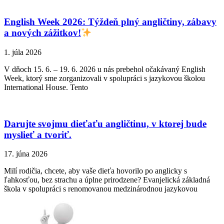
English Week 2026: Týždeň plný angličtiny, zábavy
a nových zážitkov!
1. júla 2026
V dňoch 15. 6. – 19. 6. 2026 u nás prebehol očakávaný English
Week, ktorý sme zorganizovali v spolupráci s jazykovou školou
International House. Tento
Darujte svojmu dieťaťu angličtinu, v ktorej bude
myslieť a tvoriť.
17. júna 2026
Milí rodičia, chcete, aby vaše dieťa hovorilo po anglicky s
ľahkosťou, bez strachu a úplne prirodzene? Evanjelická základná
škola v spolupráci s renomovanou medzinárodnou jazykovou