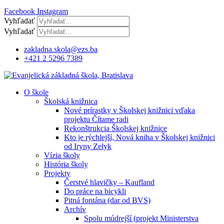
Facebook
Instagram
Vyhľadať
Vyhľadať
zakladna.skola@ezs.ba
+421 2 5296 7389
O škole
Školská knižnica
Nové prírastky v Školskej knižnici vďaka
projektu Čítame radi
Rekonštrukcia Školskej knižnice
Kto je rýchlejší, Nová kniha v Školskej knižnici
od Iryny Zelyk
Vízia školy
História školy
Projekty
Čerstvé hlavičky – Kaufland
Do práce na bicykli
Pitná fontána (dar od BVS)
Archív
Spolu múdrejší (projekt Ministerstva