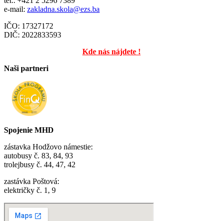
tel.: +421 2 5296 7389
e-mail:
zakladna.skola@ezs.ba
IČO: 17327172
DIČ: 2022833593
Kde nás nájdete !
Naši partneri
Spojenie MHD
zástavka Hodžovo námestie:
autobusy č. 83, 84, 93
trolejbusy č. 44, 47, 42
zastávka Poštová:
električky č. 1, 9