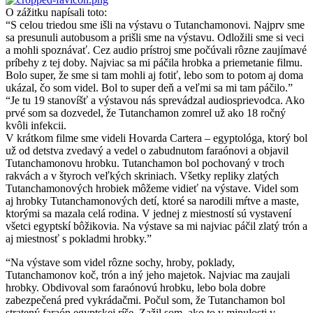
O zážitku napísali toto:
“S celou triedou sme išli na výstavu o Tutanchamonovi. Najprv sme
sa presunuli autobusom a prišli sme na výstavu. Odložili sme si veci
a mohli spoznávať. Cez audio prístroj sme počúvali rôzne zaujímavé
príbehy z tej doby. Najviac sa mi páčila hrobka a priemetanie filmu.
Bolo super, že sme si tam mohli aj fotiť, lebo som to potom aj doma
ukázal, čo som videl. Bol to super deň a veľmi sa mi tam páčilo.”
“Je tu 19 stanovíšť a výstavou nás sprevádzal audiosprievodca. Ako
prvé som sa dozvedel, že Tutanchamon zomrel už ako 18 ročný
kvôli infekcii.
V krátkom filme sme videli Hovarda Cartera – egyptológa, ktorý bol
už od detstva zvedavý a vedel o zabudnutom faraónovi a objavil
Tutanchamonovu hrobku. Tutanchamon bol pochovaný v troch
rakvách a v štyroch veľkých skriniach. Všetky repliky zlatých
Tutanchamonových hrobiek môžeme vidieť na výstave. Videl som
aj hrobky Tutanchamonových detí, ktoré sa narodili mŕtve a maste,
ktorými sa mazala celá rodina. V jednej z miestností sú vystavení
všetci egyptskí bôžikovia. Na výstave sa mi najviac páčil zlatý trón a
aj miestnosť s pokladmi hrobky.”
“Na výstave som videl rôzne sochy, hroby, poklady,
Tutanchamonov koč, trón a iný jeho majetok. Najviac ma zaujali
hrobky. Obdivoval som faraónovú hrobku, lebo bola dobre
zabezpečená pred vykrádačmi. Počul som, že Tutanchamon bol
stratený faraón egyptskej ríše. Zažil som, ako to v minulosti v