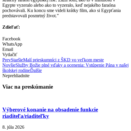
Egypte vyzeralo alebo ako to vyzeralo, keď nejakého faraóna
pochovávali. Ku koncu sme videli krátky film, ako si Egypťania
predstavovali posmrtný život.”
Zdieľať:
Facebook
WhatsApp
Email
Vytlačiť
Prev
Staršie
Malí prieskumníci z ŠKD vo veľkom meste
Novšie
Služby Božie plné vďaky a ocenenia: Vstúpenie Pána v našej
školskej rodine
Ďalšie
Neprehliadnite
Viac na preskúmanie
Výberové konanie na obsadenie funkcie
riaditeľa/riaditeľky
8. júla 2026