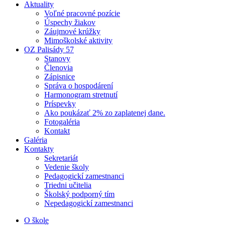
Aktuality
Voľné pracovné pozície
Úspechy žiakov
Záujmové krúžky
Mimoškolské aktivity
OZ Palisády 57
Stanovy
Členovia
Zápisnice
Správa o hospodárení
Harmonogram stretnutí
Príspevky
Ako poukázať 2% zo zaplatenej dane.
Fotogaléria
Kontakt
Galéria
Kontakty
Sekretariát
Vedenie školy
Pedagogickí zamestnanci
Triedni učitelia
Školský podporný tím
Nepedagogickí zamestnanci
O škole